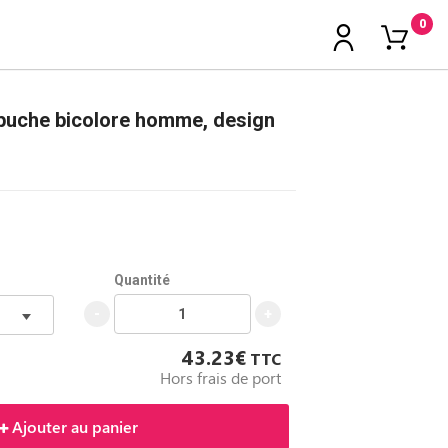
0
puche bicolore homme, design
Quantité
-
+
43.23€
TTC
Hors frais de port
Ajouter au panier