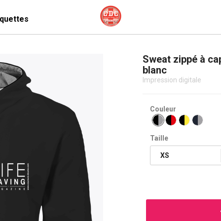
quettes
Sweat zippé à ca
blanc
Impression digitale
Couleur
Taille